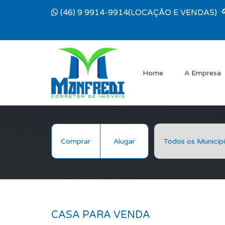
(46) 9 9914-9914(LOCAÇÃO E VENDAS)
Home
A Empresa
Comprar
Alugar
CASA PARA VENDA