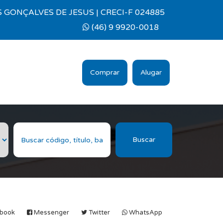
 GONÇALVES DE JESUS | CRECI-F 024885
(46) 9 9920-0018
Comprar
Alugar
Buscar
book
Messenger
Twitter
WhatsApp