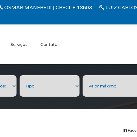
OSMAR MANFREDI | CRECI-F 18608
LUIZ CARLOS
Serviços
Contato
Face