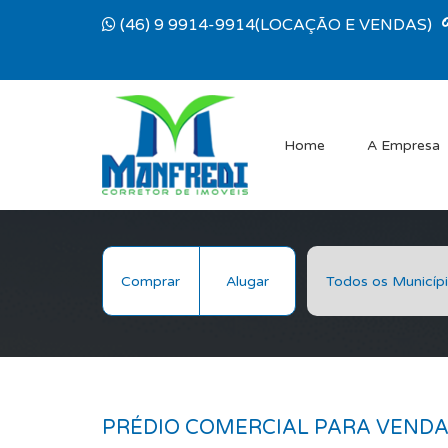
(46) 9 9914-9914(LOCAÇÃO E VENDAS)
Home
A Empresa
Comprar
Alugar
PRÉDIO COMERCIAL PARA VEND