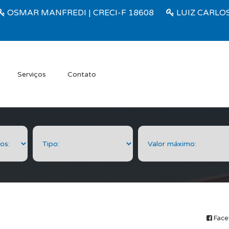
OSMAR MANFREDI | CRECI-F 18608
LUIZ CARLOS
Serviços
Contato
A
Face