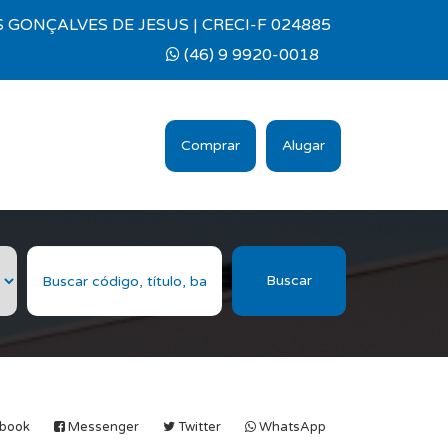
 GONÇALVES DE JESUS | CRECI-F 024885
(46) 9 9920-0018
Comprar
Alugar
Buscar
book
Messenger
Twitter
WhatsApp